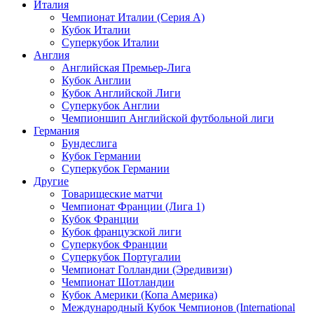
Италия
Чемпионат Италии (Серия А)
Кубок Италии
Суперкубок Италии
Англия
Английская Премьер-Лига
Кубок Англии
Кубок Английской Лиги
Суперкубок Англии
Чемпионшип Английской футбольной лиги
Германия
Бундеслига
Кубок Германии
Суперкубок Германии
Другие
Товарищеские матчи
Чемпионат Франции (Лига 1)
Кубок Франции
Кубок французской лиги
Суперкубок Франции
Суперкубок Португалии
Чемпионат Голландии (Эредивизи)
Чемпионат Шотландии
Кубок Америки (Копа Америка)
Международный Кубок Чемпионов (International