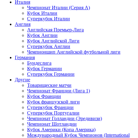
Италия
Чемпионат Италии (Серия А)
Кубок Италии
Суперкубок Италии
Англия
Английская Премьер-Лига
Кубок Англии
Кубок Английской Лиги
Суперкубок Англии
Чемпионшип Английской футбольной лиги
Германия
Бундеслига
Кубок Германии
Суперкубок Германии
Другие
Товарищеские матчи
Чемпионат Франции (Лига 1)
Кубок Франции
Кубок французской лиги
Суперкубок Франции
Суперкубок Португалии
Чемпионат Голландии (Эредивизи)
Чемпионат Шотландии
Кубок Америки (Копа Америка)
Международный Кубок Чемпионов (International