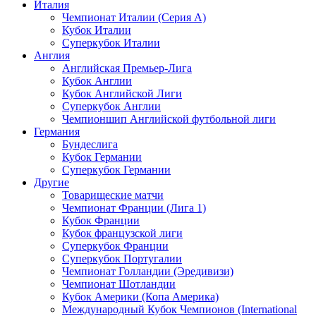
Италия
Чемпионат Италии (Серия А)
Кубок Италии
Суперкубок Италии
Англия
Английская Премьер-Лига
Кубок Англии
Кубок Английской Лиги
Суперкубок Англии
Чемпионшип Английской футбольной лиги
Германия
Бундеслига
Кубок Германии
Суперкубок Германии
Другие
Товарищеские матчи
Чемпионат Франции (Лига 1)
Кубок Франции
Кубок французской лиги
Суперкубок Франции
Суперкубок Португалии
Чемпионат Голландии (Эредивизи)
Чемпионат Шотландии
Кубок Америки (Копа Америка)
Международный Кубок Чемпионов (International