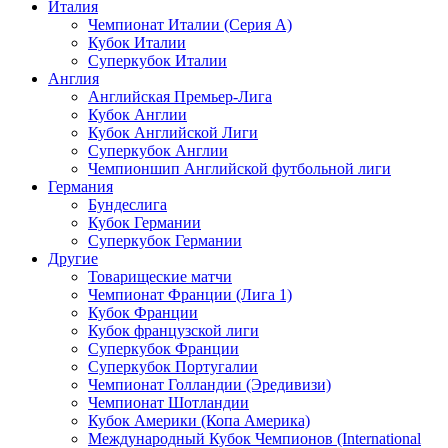
Италия
Чемпионат Италии (Серия А)
Кубок Италии
Суперкубок Италии
Англия
Английская Премьер-Лига
Кубок Англии
Кубок Английской Лиги
Суперкубок Англии
Чемпионшип Английской футбольной лиги
Германия
Бундеслига
Кубок Германии
Суперкубок Германии
Другие
Товарищеские матчи
Чемпионат Франции (Лига 1)
Кубок Франции
Кубок французской лиги
Суперкубок Франции
Суперкубок Португалии
Чемпионат Голландии (Эредивизи)
Чемпионат Шотландии
Кубок Америки (Копа Америка)
Международный Кубок Чемпионов (International