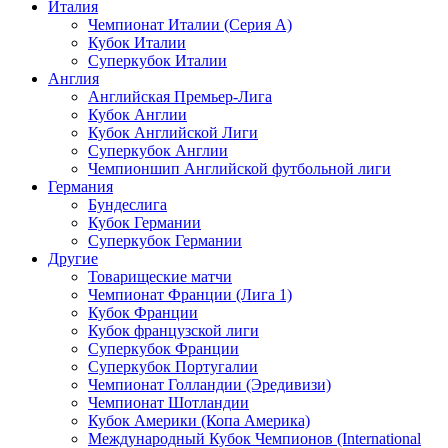
Италия
Чемпионат Италии (Серия А)
Кубок Италии
Суперкубок Италии
Англия
Английская Премьер-Лига
Кубок Англии
Кубок Английской Лиги
Суперкубок Англии
Чемпионшип Английской футбольной лиги
Германия
Бундеслига
Кубок Германии
Суперкубок Германии
Другие
Товарищеские матчи
Чемпионат Франции (Лига 1)
Кубок Франции
Кубок французской лиги
Суперкубок Франции
Суперкубок Португалии
Чемпионат Голландии (Эредивизи)
Чемпионат Шотландии
Кубок Америки (Копа Америка)
Международный Кубок Чемпионов (International