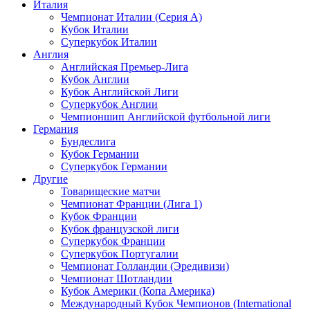
Италия
Чемпионат Италии (Серия А)
Кубок Италии
Суперкубок Италии
Англия
Английская Премьер-Лига
Кубок Англии
Кубок Английской Лиги
Суперкубок Англии
Чемпионшип Английской футбольной лиги
Германия
Бундеслига
Кубок Германии
Суперкубок Германии
Другие
Товарищеские матчи
Чемпионат Франции (Лига 1)
Кубок Франции
Кубок французской лиги
Суперкубок Франции
Суперкубок Португалии
Чемпионат Голландии (Эредивизи)
Чемпионат Шотландии
Кубок Америки (Копа Америка)
Международный Кубок Чемпионов (International