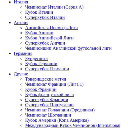
Италия
Чемпионат Италии (Серия А)
Кубок Италии
Суперкубок Италии
Англия
Английская Премьер-Лига
Кубок Англии
Кубок Английской Лиги
Суперкубок Англии
Чемпионшип Английской футбольной лиги
Германия
Бундеслига
Кубок Германии
Суперкубок Германии
Другие
Товарищеские матчи
Чемпионат Франции (Лига 1)
Кубок Франции
Кубок французской лиги
Суперкубок Франции
Суперкубок Португалии
Чемпионат Голландии (Эредивизи)
Чемпионат Шотландии
Кубок Америки (Копа Америка)
Международный Кубок Чемпионов (International